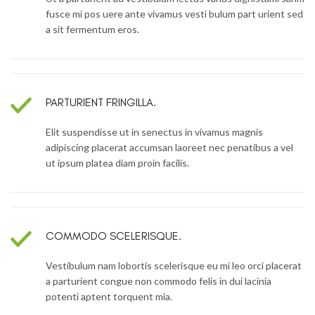
fusce mi pos uere ante vivamus vesti bulum part urient sed
a sit fermentum eros.
PARTURIENT FRINGILLA.
Elit suspendisse ut in senectus in vivamus magnis
adipiscing placerat accumsan laoreet nec penatibus a vel
ut ipsum platea diam proin facilis.
COMMODO SCELERISQUE.
Vestibulum nam lobortis scelerisque eu mi leo orci placerat
a parturient congue non commodo felis in dui lacinia
potenti aptent torquent mia.