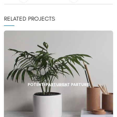
RELATED PROJECTS
POTENTI PARTURIENT PARTURIE
ACCESSORIES