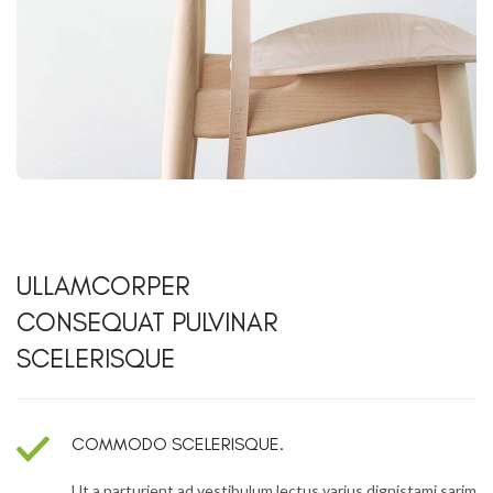
ULLAMCORPER
CONSEQUAT PULVINAR
SCELERISQUE
COMMODO SCELERISQUE.
Ut a parturient ad vestibulum lectus varius dignistami sarim